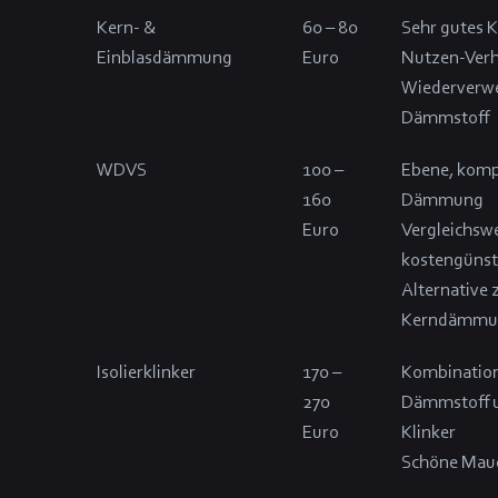
Kern- &
60 – 80
Sehr gutes 
Einblasdämmung
Euro
Nutzen-Verh
Wiederverw
Dämmstoff
WDVS
100 –
Ebene, kom
160
Dämmung
Euro
Vergleichsw
kostengünst
Alternative 
Kerndämmu
Isolierklinker
170 –
Kombination
270
Dämmstoff 
Euro
Klinker
Schöne Mau