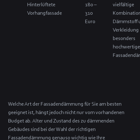
Hinterlüftete
180 –
vielfältige
Vorhangfassade
310
Kombinatio
Euro
Dämmstoff 
Verkleidung
besonders
hochwertig
Fassadend
Welche Art der Fassadendämmung für Sie am besten
geeignet ist, hängt jedoch nicht nur vom vorhandenen
Budget ab. Alter und Zustand des zu dämmenden
Gebäudes sind bei der Wahl der richtigen
Fassadendämmung genauso wichtig wie Ihre