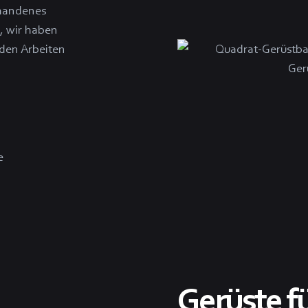
rhandenes
, wir haben
nden Arbeiten
e
Gerüste f