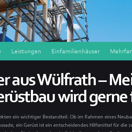
u
Leistungen
Einfamilienhäuser
Mehrfam
r aus Wülfrath – Mei
üstbau wird gerne f
rojekten ein wichtiger Bestandteil. Ob im Rahmen eines Neub
sade, ein Gerüst ist ein entscheidendes Hilfsmittel für die