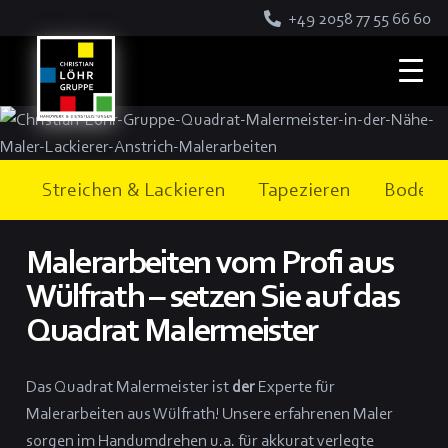
+49 2058 77 55 66 60
Streichen & Lackieren
Tapezieren
Boden 
Malerarbeiten vom Profi aus
Wülfrath – setzen Sie auf das
Quadrat Malermeister
Das Quadrat Malermeister ist
der
Experte für
Malerarbeiten aus Wülfrath! Unsere erfahrenen Maler
sorgen im Handumdrehen u.a. für akkurat verlegte